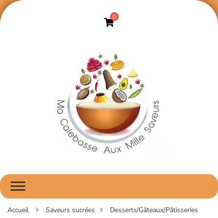
0
Ma Calebasse Aux
ma cuisine aux saveurs africaines, faite avec amour
Mille Saveurs
Accueil
Saveurs sucrées
Desserts/Gâteaux/Pâtisseries