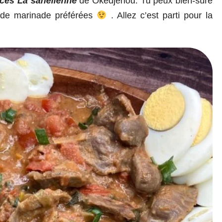
ces La sahélienne
de Okedjenou. Tu peux bien-sûre
s de marinade préférées
. Allez c’est parti pour la