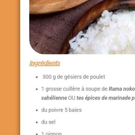
Ingrédients
300 g de gésiers de poulet
1 grosse cuillère à soupe de
Rama nok
sahélienne
OU
tes épices de marinade p
du poivre 5 baies
du sel
1 oignon