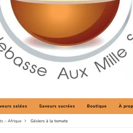
ux Mille Saveurs
r
veurs salées
Saveurs sucrées
Boutique
À pro
Gésiers à la tomate
s – Afrique