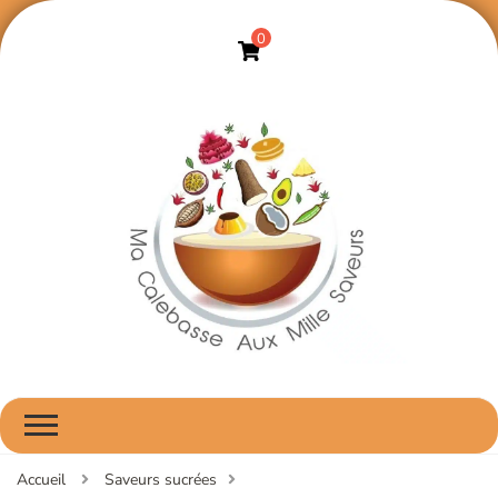
0
Ma Calebasse Aux
ma cuisine aux saveurs africaines, faite avec amour
Mille Saveurs
Accueil
Saveurs sucrées