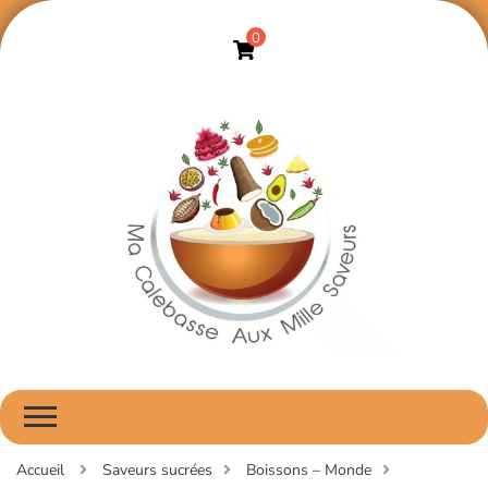
0
Ma Calebasse Aux
ma cuisine aux saveurs africaines, faite avec amour
Mille Saveurs
Accueil
Saveurs sucrées
Boissons – Monde